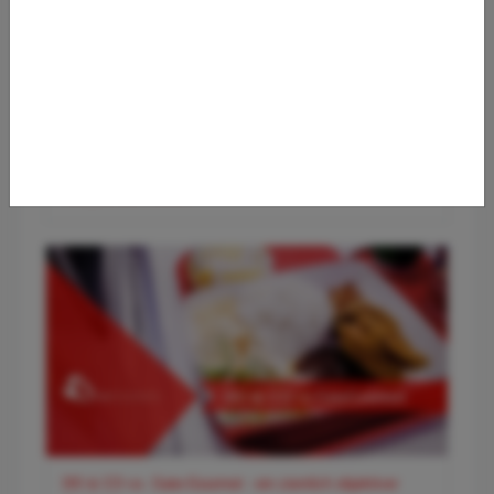
✈️ Flughafen Wien (VIE) – Der smarte Premium-Guide für
entspanntes Reisen
DO & CO vs. Gate-Gourmet - ein ziemlich objektiver