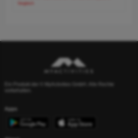
Vergleich
Ein Produkt der © MyActivities GmbH. Alle Rechte
vorbehalten.
Apps