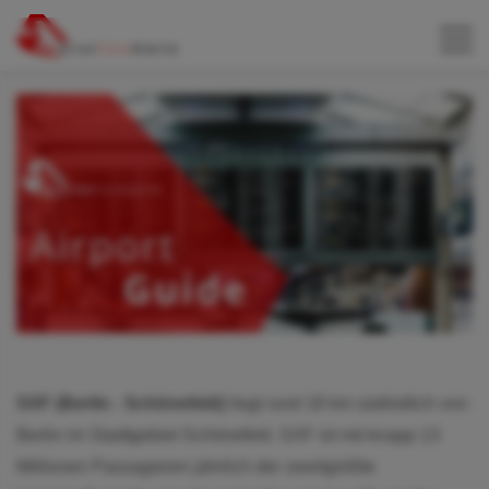
SXF (Berlin - Schönefeld)
liegt rund 18 km südöstlich von
Berlin im Stadtgebiet Schönefeld. SXF ist mit knapp 13
Millionen Passagieren jährlich der zweitgrößte