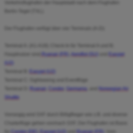
Verkehrsflughafen der Hauptstadt nach dem Flughafen
Berlin-Tegel (TXL).
Der Flughafen verfügt über vier Terminals (A-D):
Terminal A: (A1-A18); Check-In für Terminal A und B;
Hauptnutzer sind
Ryanair (FR)
,
Aeroflot (SU)
und
Easyjet
(U2)
Terminal B:
Easyjet (U2)
Terminal C: Sightseeing und Eventflüge
Terminal D:
Ryanair
,
Condor
,
Germania
, and
Norwegian Air
Shuttle
Vorrangig wird SXF durch Billigflieger wie z.B. und diverse
Charterflüge gehen von/nach SXF. Der Flughafen ist Basis
für
Condor (DE)
,
Easyjet (U2)
und
Ryanair (FR)
. Vom