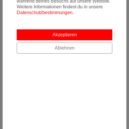
Quelle: Wikipedia / Flughafen Berlin-Schönefeld
während deines Besuchs auf unsere Website.
Weitere Informationen findest du in unsere
Datenschutzbestimmungen
.
Newsletter
Akzeptieren
Ja, ich möchte News & Deals von Error Fare Alerts
Ablehnen
abonnieren und ich habe die Hinweise zum
Datenschutz
gelesen und akzeptiert.
Kostenlos abonnieren