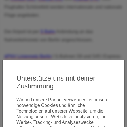
Flughafen Schönefeld werden internationale und nationale
Flüge angeboten.
Der Airport ist per
S Bahn
Anbindung an das
Nahverkehrsnetz von Berlin angeschlossen.
öPNV Liniennetz Berlin
I S-Bahnen S9 und S45 I Express-
Bus X7 I Buslinien 163, 164, 171 I Nachtbusse N7, N60
Regionalverkehr Liniennetz Berlin-Brandenburg I Airport
Unterstütze uns mit deiner
Express: Linien RE7, RB14 und RB22
Zustimmung
Parkmöglichkeiten am Flughafen Berlin-Schönefeld
Wir und unsere Partner verwenden technisch
notwendige Cookies und ähnliche
Technologien auf unserer Webseite, um die
Homepage
I
Informationen
Nutzung unserer Website zu analysieren, für
Werbe-, Tracking- und Analysezwecke