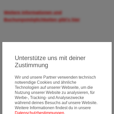
Weitere Informationen und
Buchungsmöglichkeiten gibt's hier
Unterstütze uns mit deiner
Zustimmung
Wir und unsere Partner verwenden technisch
notwendige Cookies und ähnliche
Newsletter
Technologien auf unserer Webseite, um die
Nutzung unserer Website zu analysieren, für
Werbe-, Tracking- und Analysezwecke
während deines Besuchs auf unsere Website.
Ja, ich möchte News & Deals von Error Fare Alerts
Weitere Informationen findest du in unsere
abonnieren und ich habe die Hinweise zum
Datenschutz
Datenschutzbestimmungen
.