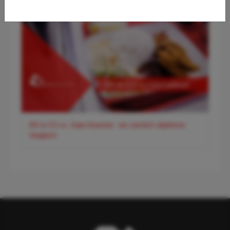
DO & CO vs. Gate-Gourmet - ein ziemlich objektiver
Vergleich