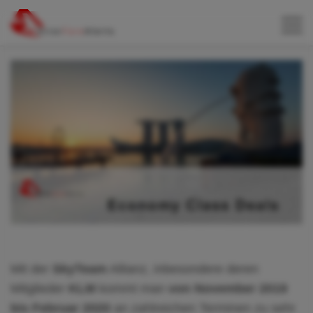
Mit der
SkyTeam
Allianz, inbesondere deren
Mitglieder
KLM
kommt man
von November 2019
bis Februar 2020
an zahlreichen Terminen zu sehr