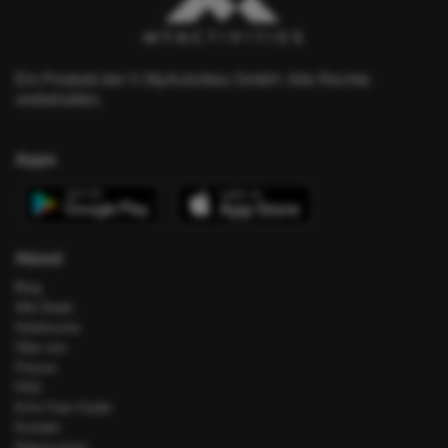
Ein Produkt der © MyActivities GmbH. Alle Rechte
vorbehalten.
Apps
About
Blog
Alle Deals
Hotelsuche
Über uns
Presse
FAQ
Error Fare Guide
Kontakt
Datenschutz