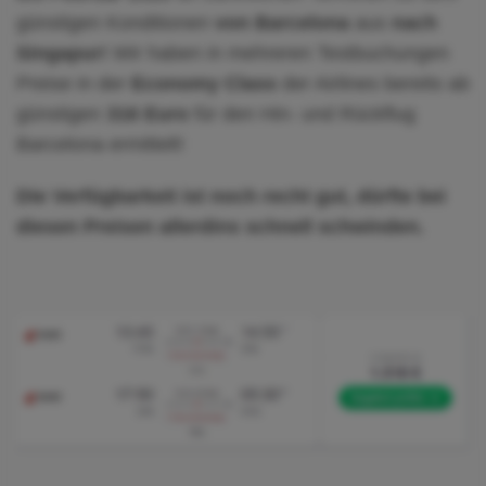
günstigen Konditionen
von Barcelona
aus
nach
Singapur!
Wir haben in mehreren Testbuchungen
Preise in der
Economy Class
der Airlines bereits ab
günstigen
316 Euro
für den Hin- und Rückflug
Barcelona ermittelt!
Die Verfügbarkeit ist noch recht gut, dürfte bei
diesen Preisen allerdins schnell schwinden.