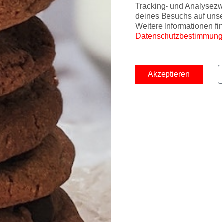
Tracking- und Analysez
deines Besuchs auf uns
Weitere Informationen fi
Datenschutzbestimmun
Akzeptieren