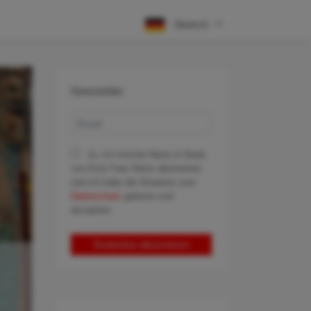
Deutsch
Newsletter
Ja, ich möchte News & Deals
von Error Fare Alerts abonnieren
und ich habe die Hinweise zum
Datenschutz
gelesen und
akzeptiert.
Kostenlos abonnieren