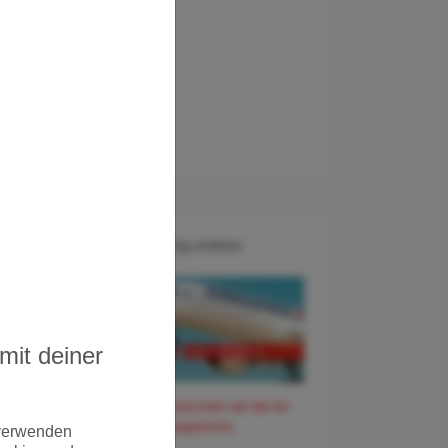
Recent Blog entries
mit deiner
60 Euro Gutschein auf der Air
France Langstrecke
 verwenden