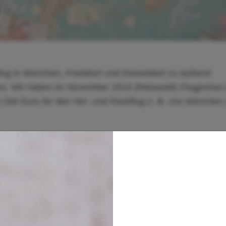
lug in München, Frankfurt und Düsseldorf zu äußerst
ro. Wir haben im November 2019 (Reisezeit) Flugpreise 
 294 Euro für den Hin- und Rückflug z. B. von München