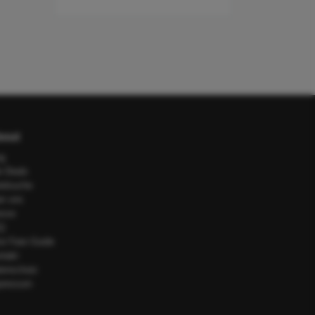
out
og
e Deals
telsuche
er uns
esse
Q
or Fare Guide
ntakt
tenschutz
pressum