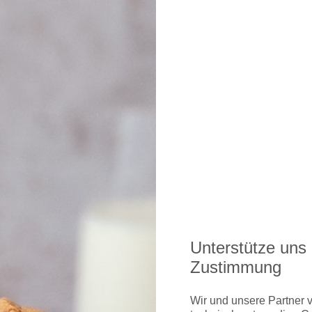
glichkeiten gibt's hier
kfurt gibt's hier
Unterstütze uns 
nchen gibt's hier
Zustimmung
sseldorf gibt's hier
Wir und unsere Partner