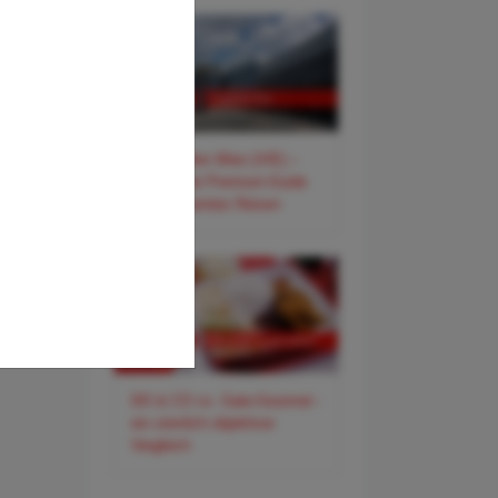
✈️ Flughafen Wien (VIE) –
Der smarte Premium-Guide
für entspanntes Reisen
DO & CO vs. Gate-Gourmet -
ein ziemlich objektiver
Vergleich