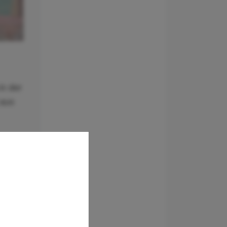
in der
 aus