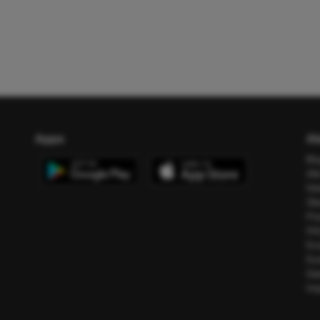
Apps
Ab
Bl
All
Ho
Üb
Pr
FA
Err
Ko
Da
Im