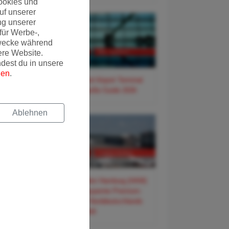
ookies und
uf unserer
ng unserer
für Werbe-,
wecke während
ere Website.
ndest du in unsere
gen
.
✈️ Frankfurt Airport Terminal
3 – Der große Guide 2026
Ablehnen
✈️ Flughafen Hamburg (HAM)
– Der entspannte Premium-
Guide für Norddeutschlands
Tor zur Welt