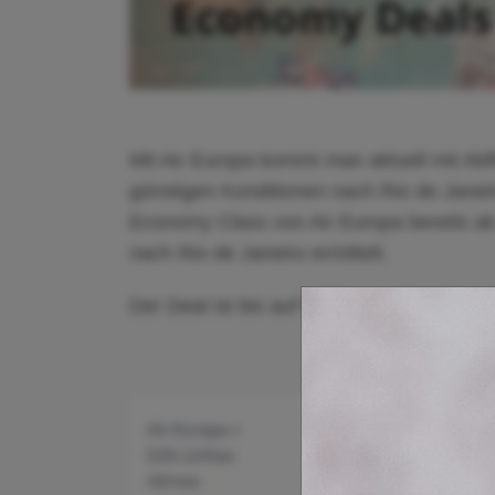
Mit Air Europa kommt man aktuell mit Abf
günstigen Konditionen nach Rio de Janei
Economy Class von Air Europa bereits ab
nach Rio de Janeiro ermittelt.
Der Deal ist bis auf Weiteres verfügbar.