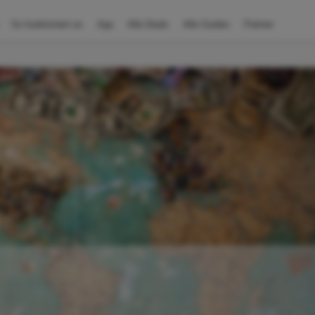
So funktioniert es
App
Alle Deals
Alle Guides
Partner