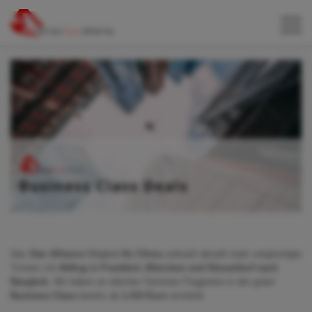
Das
Star Alliance
Mitglied
Air China
verkauft aktuell stark vergünstigte
Tickets mit
Abflug in Frankfurt, München und Düsseldorf nach
Bangkok
. Wir haben an etlichen Terminen Flugpreise in der guten
Business Class
bereits ab
1.433 Euro
ermittelt.