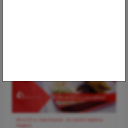
✈️ Flughafen Wien (VIE) – Der smarte Premium-Guide für
entspanntes Reisen
DO & CO vs. Gate-Gourmet - ein ziemlich objektiver
Vergleich