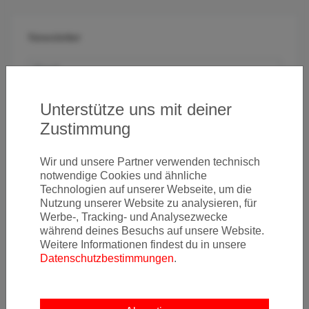
Newsletter
Ja, ich möchte News & Deals von Error Fare Alerts
Unterstütze uns mit deiner
abonnieren und ich habe die Hinweise zum
Datenschutz
Zustimmung
gelesen und akzeptiert.
Wir und unsere Partner verwenden technisch
Kostenlos abonnieren
notwendige Cookies und ähnliche
Technologien auf unserer Webseite, um die
Nutzung unserer Website zu analysieren, für
Werbe-, Tracking- und Analysezwecke
während deines Besuchs auf unsere Website.
Weitere Informationen findest du in unsere
Datenschutzbestimmungen
.