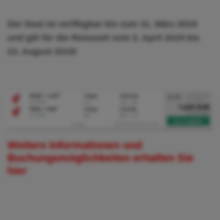
Der Deal ist verffügbar bis zum 31. März 2019
und gilt für die Reisezeit vom 2. April 2019 bis
23. August 2019!
Weitere Informationen und
Buchungsmöglichkeiten erhalten Sie
hier