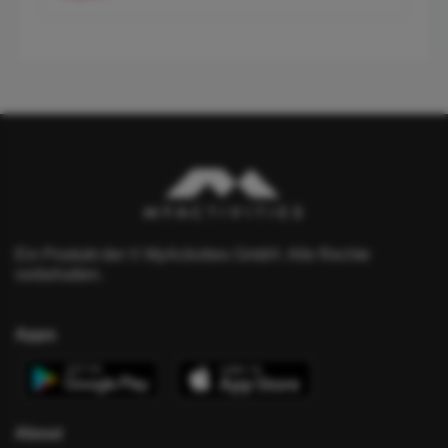
Ein Produkt der © MyActivities GmbH. Alle Rechte
vorbehalten.
Apps
About