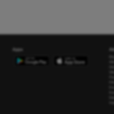
Apps
Ab
Bl
All
Ho
Üb
Pr
FA
Err
Ko
Da
Im