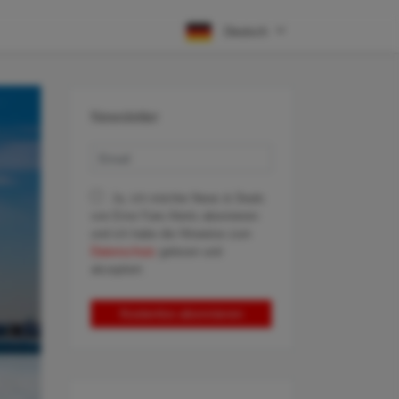
Deutsch
Newsletter
Ja, ich möchte News & Deals
von Error Fare Alerts abonnieren
und ich habe die Hinweise zum
Datenschutz
gelesen und
akzeptiert.
Kostenlos abonnieren