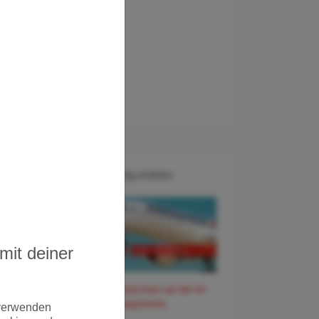
Recent Blog entries
mit deiner
60 Euro Gutschein auf der Air
France Langstrecke
 verwenden