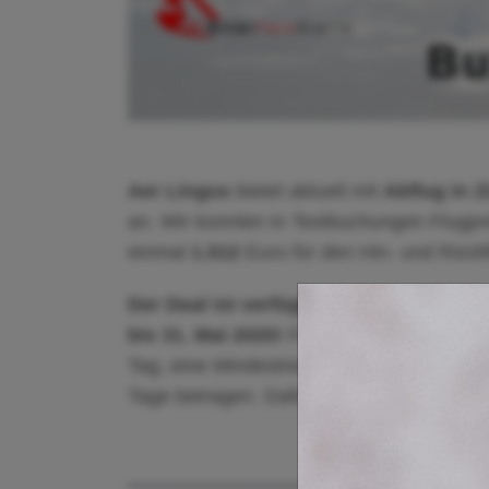
Aer Lingus
bietet aktuell mit
Abflug in Z
an. Wir konnten in Testbuchungen Flugpr
einmal
1.512
Euro für den Hin- und Rückfl
Der Deal ist verfügbar bis zum 11. Juli
bis 31. Mai 2020!
Für die günstigsten Ta
Tag, eine Mindestreisedauer von ebenfal
Tage betragen. Dafür sind Umbuchungen u