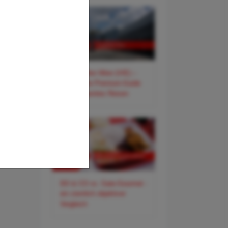
✈️ Flughafen Wien (VIE) –
Der smarte Premium-Guide
für entspanntes Reisen
DO & CO vs. Gate-Gourmet -
ein ziemlich objektiver
Vergleich