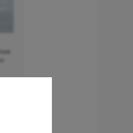
York
de
2019
em
365