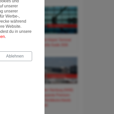
ookies und
uf unserer
ng unserer
für Werbe-,
wecke während
ere Website.
ndest du in unsere
gen
.
✈️ Frankfurt Airport Terminal
3 – Der große Guide 2026
Ablehnen
✈️ Flughafen Hamburg (HAM)
– Der entspannte Premium-
Guide für Norddeutschlands
Tor zur Welt