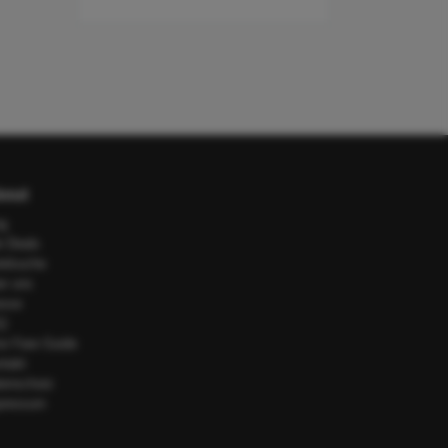
out
og
e Deals
telsuche
er uns
esse
Q
or Fare Guide
ntakt
tenschutz
pressum