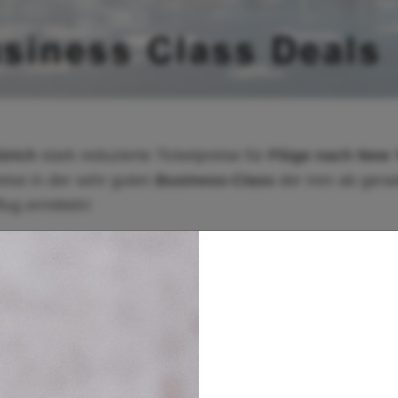
ürich
stark reduzierte Ticketpreise für
Flüge nach New 
eise in der sehr guten
Business-Class
der Iren ab gera
ug ermitteln!
 2019
und gilt in der
Reisezeit (Abflug) vom 1. August 
rife gilt eine Vorausbuchungsfrist von gerade einmal ein
ls nur einem Tag. Maximal darf die Reisedauer maximal 
nd Erstattungen tariflich ausgeschlossen.