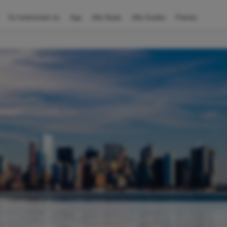
So funktioniert es
App
Alle Deals
Alle Guides
Partner