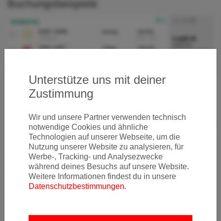
Buchungsbeispiele
Unterstütze uns mit deiner
Zustimmung
Wir und unsere Partner verwenden technisch
notwendige Cookies und ähnliche
Technologien auf unserer Webseite, um die
Lufthansa Business Class Partner Sale
Nutzung unserer Website zu analysieren, für
Werbe-, Tracking- und Analysezwecke
von München nach Washington -
während deines Besuchs auf unsere Website.
Flughafeninformationen
Weitere Informationen findest du in unsere
Datenschutzbestimmungen
.
Wichtige Informationen zum Flughafen München
erhalten Sie hier