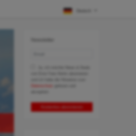
Deutsch
Newsletter
Ja, ich möchte News & Deals
von Error Fare Alerts abonnieren
und ich habe die Hinweise zum
Datenschutz
gelesen und
akzeptiert.
Kostenlos abonnieren