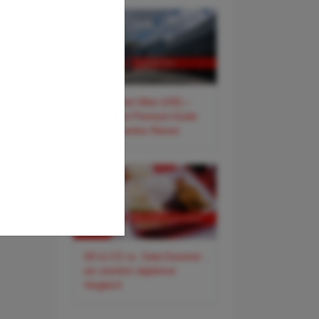
✈️ Flughafen Wien (VIE) –
Der smarte Premium-Guide
für entspanntes Reisen
DO & CO vs. Gate-Gourmet -
ein ziemlich objektiver
Vergleich