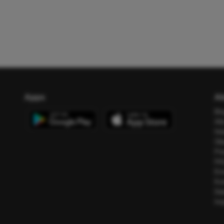
Apps
Ab
Bl
All
Ho
Üb
Pr
FA
Err
Ko
Da
Im