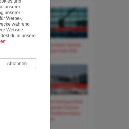
ookies und
uf unserer
ng unserer
für Werbe-,
wecke während
ere Website.
ndest du in unsere
gen
.
✈️ Frankfurt Airport Terminal
3 – Der große Guide 2026
Ablehnen
✈️ Flughafen Hamburg (HAM)
– Der entspannte Premium-
Guide für Norddeutschlands
Tor zur Welt