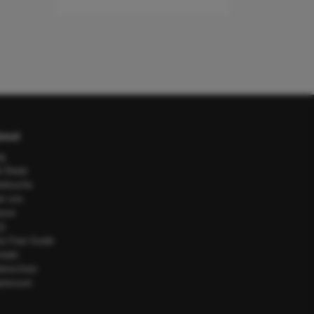
out
og
e Deals
telsuche
er uns
esse
Q
or Fare Guide
ntakt
tenschutz
pressum