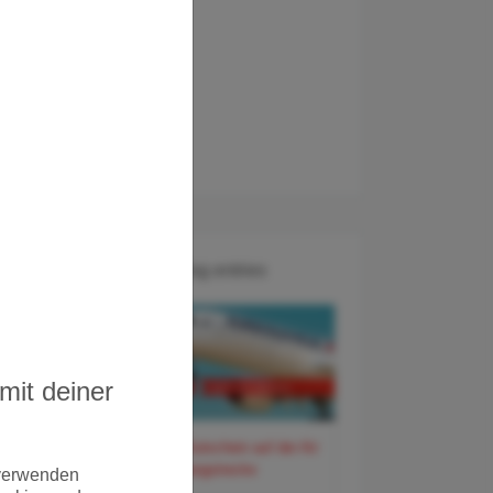
Recent Blog entries
mit deiner
60 Euro Gutschein auf der Air
France Langstrecke
 verwenden