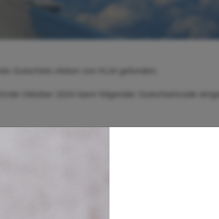
ante Gutschein-Aktion von KLM gefunden.
 Ende Oktober 2024 kann folgender Gutscheincode einge
ung geknüpft:
 Business Class
grenzt (leider nicht ersichtlich)
ehr als 170 Euro (also exklusive Gebühren, Steuern, Kerosinzuschlag
rdafrika, Mauritius und China