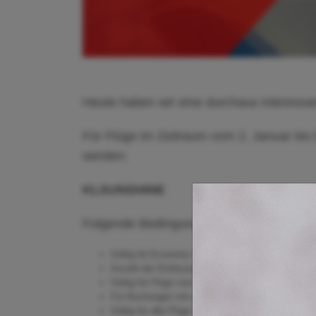
Heute haben wir eine durchaus interess
Für Flüge im Zeitraum vom 2. Januar bis
werden:
KLSUNSHINE
Folgende Bedingungen sind an die Einlös
Gültig für Economy Class, Premium-Economy und
Anzahl der Einlösungen ist von der Stückzahl her be
Gültig für Flüge vom 02.01.2024 - 31.10.2024
Für Buchungen mit einem reinen Flugpreise von m
Gültig für alle Flüge außer zu Zielen in Europa, No