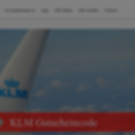
So funktioniert es
App
Alle Deals
Alle Guides
Partner