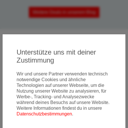
Weitere Deals in unserem Blog
SO EINFACH FUNKTIONIERT
Unterstütze uns mit deiner
ES
Zustimmung
in nur 3 Schritten
Wir und unsere Partner verwenden technisch
notwendige Cookies und ähnliche
Technologien auf unserer Webseite, um die
Nutzung unserer Website zu analysieren, für
Werbe-, Tracking- und Analysezwecke
während deines Besuchs auf unsere Website.
Weitere Informationen findest du in unsere
Datenschutzbestimmungen
.